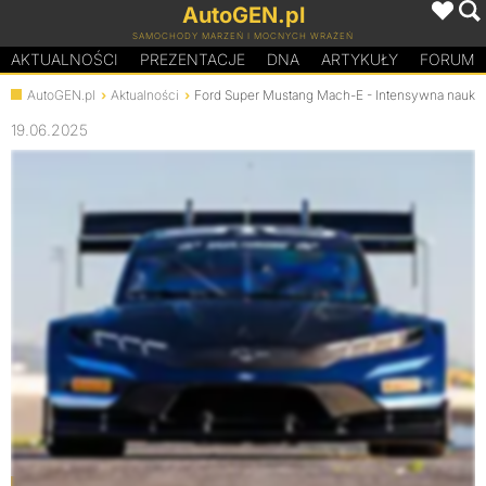
AutoGEN.pl
SAMOCHODY MARZEŃ I MOCNYCH WRAŻEŃ
AKTUALNOŚCI
PREZENTACJE
D
N
A
ARTYKUŁY
FORUM
AutoGEN.pl
Aktualności
Ford Super Mustang Mach-E - Intensywna nauka
19.06.2025