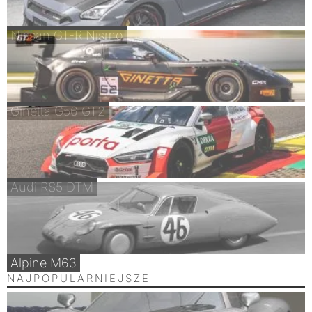
Nissan GT-R Nismo
Ginetta G56 GT2
Audi RS5 DTM
Alpine M63
NAJPOPULARNIEJSZE