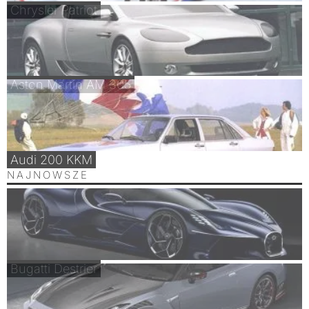
Chrysler Patriot
Aston Martin AM 305
Audi 200 KKM
NAJNOWSZE
Bugatti Destrier