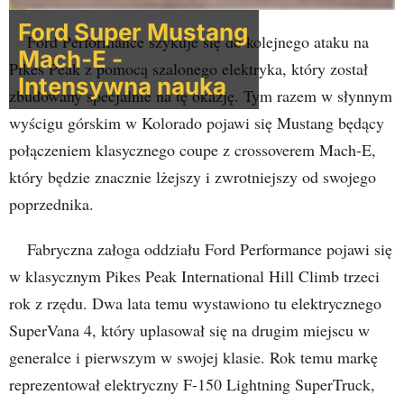
Ford Super Mustang
Ford Performance szykuje się do kolejnego ataku na
Mach-E -
Pikes Peak z pomocą szalonego elektryka, który został
Intensywna nauka
zbudowany specjalnie na tę okazję. Tym razem w słynnym
wyścigu górskim w Kolorado pojawi się Mustang będący
połączeniem klasycznego coupe z crossoverem Mach-E,
który będzie znacznie lżejszy i zwrotniejszy od swojego
poprzednika.
Fabryczna załoga oddziału Ford Performance pojawi się
w klasycznym Pikes Peak International Hill Climb trzeci
rok z rzędu. Dwa lata temu wystawiono tu elektrycznego
SuperVana 4, który uplasował się na drugim miejscu w
generalce i pierwszym w swojej klasie. Rok temu markę
reprezentował elektryczny F-150 Lightning SuperTruck,