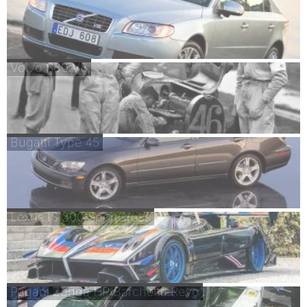
Volvo S80 V8
Bugatti Type 45
Lexus IS 300 SportCross
Pagani Zonda HP Barchetta Revo