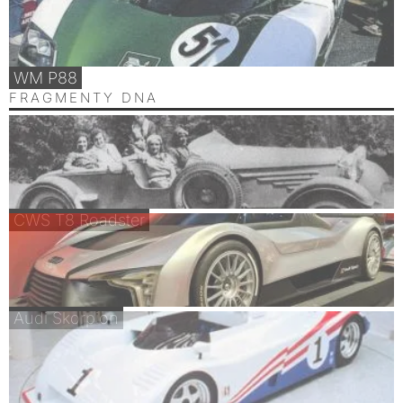
WM P88
FRAGMENTY DNA
CWS T8 Roadster
Audi Skorpion