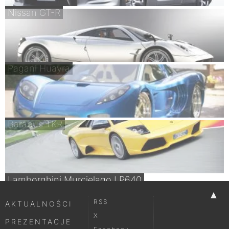
Nissan GT-R
Pagani Huayra
Barabus TKR
Lamborghini Murcielago LP640
▲
RSS
AKTUALNOŚCI
X
PREZENTACJE