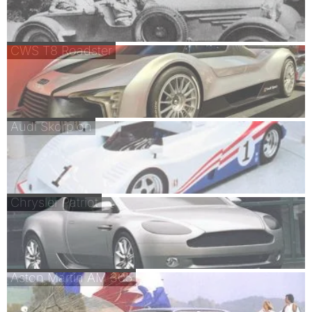
CWS T8 Roadster
Audi Skorpion
Chrysler Patriot
Aston Martin AM 305