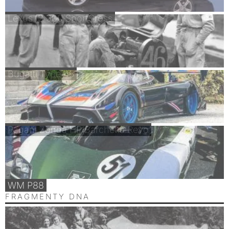
Lexus IS 300 SportCross
Bugatti Type 45
Pagani Zonda HP Barchetta Revo
WM P88
FRAGMENTY DNA