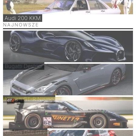
Audi 200 KKM
NAJNOWSZE
Bugatti Destrier
Nissan GT-R Nismo
Ginetta G56 GT2