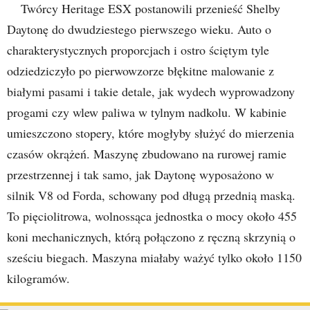
Twórcy Heritage ESX postanowili przenieść Shelby
Daytonę do dwudziestego pierwszego wieku. Auto o
charakterystycznych proporcjach i ostro ściętym tyle
odziedziczyło po pierwowzorze błękitne malowanie z
białymi pasami i takie detale, jak wydech wyprowadzony
progami czy wlew paliwa w tylnym nadkolu. W kabinie
umieszczono stopery, które mogłyby służyć do mierzenia
czasów okrążeń. Maszynę zbudowano na rurowej ramie
przestrzennej i tak samo, jak Daytonę wyposażono w
silnik V8 od Forda, schowany pod długą przednią maską.
To pięciolitrowa, wolnossąca jednostka o mocy około 455
koni mechanicznych, którą połączono z ręczną skrzynią o
sześciu biegach. Maszyna miałaby ważyć tylko około 1150
kilogramów.