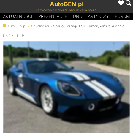
AutoGEN.pl
SAMOCHODY MARZEŃ I MOCNYCH WRAŻEŃ
AKTUALNOŚCI
PREZENTACJE
D
N
A
ARTYKUŁY
FORUM
AutoGEN.pl
Aktualności
Sbarro Heritage ESX - Amerykańska kuchnia
06.07.2025