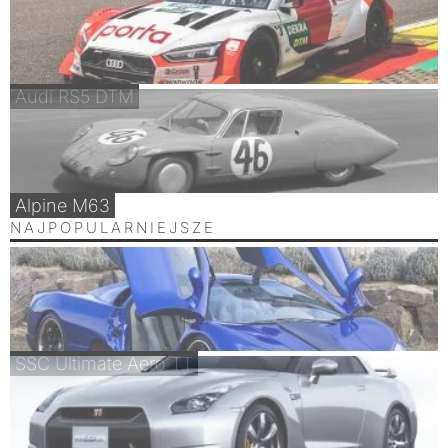
Audi RS5 DTM
Alpine M63
NAJPOPULARNIEJSZE
SSC Ultimate Aero TT