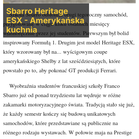
Sbarro Heritage
Szkoła Sbarro odsłoniła drugi tegoroczny samochód,
ESX - Amerykańska
przygotowany w ciągu kilku ostatnich miesięcy
kuchnia
własnoręcznie przez jej studentów. Pierwszym był bolid
inspirowany Formułą 1. Drugim jest model Heritage ESX,
który wzorowany był na... wyścigowym coupe
amerykańskiego Shelby z lat sześćdziesiątych, które
powstało po to, aby pokonać GT produkcji Ferrari.
Wyobraźnia studentów francuskiej szkoły Franco
Sbarro już od ponad trzydziestu lat wędruje w różne
zakamarki motoryzacyjnego świata. Tradycją stało się już,
że każdy semestr kończy się budową unikatowych
samochodów, które przedstawiane są publicznie na
różnego rodzaju wystawach. W połowie maja na Prestige