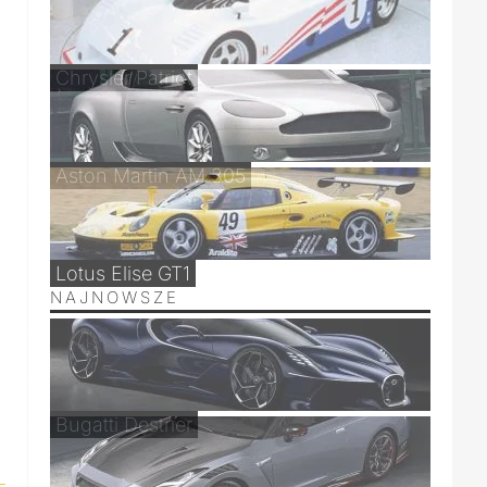
Chrysler Patriot
Aston Martin AM 305
Lotus Elise GT1
NAJNOWSZE
Bugatti Destrier