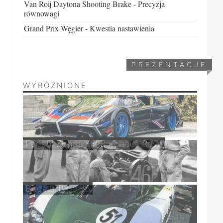
Van Roij Daytona Shooting Brake - Precyzja
równowagi
Grand Prix Węgier - Kwestia nastawienia
PREZENTACJE
WYRÓŻNIONE
Pagani Zonda HP Barchetta Revo
Bugatti Type 45