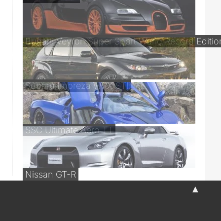
Bugatti Veyron Super Sport World Record Editio
Subaru Impreza WRX STI
SSC Ultimate Aero TT
Nissan GT-R
▲