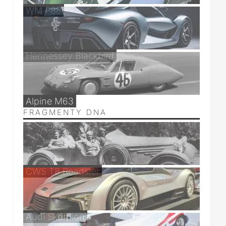
WM P88
Hennessey Blackbird
Alpine M63
FRAGMENTY DNA
CWS T8 Roadster
Audi Skorpion