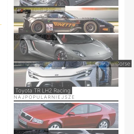
Nissan GT-R Nismo
Ginetta G56 GT2
Lamborghini Gallardo LP570-4 Squadra Corse
Toyota TR LH2 Racing
NAJPOPULARNIEJSZE
Skoda Tudor