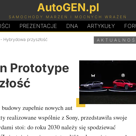
AutoGEN.pl
SAMOCHODY MARZEŃ I MOCNYCH WRAŻEŃ
ŚCI
PREZENTACJE
D
N
A
ARTYKUŁY
FOR
 - Hybrydowa przyszłość
AKTUALNOŚ
n Prototype
złość
 budowy zupełnie nowych aut
kty realizowane wspólnie z Sony, przedstawiła swoje
ydami stoi: do roku 2030 należy się spodziewać