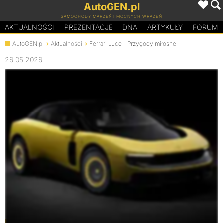
AutoGEN.pl
SAMOCHODY MARZEŃ I MOCNYCH WRAŻEŃ
AKTUALNOŚCI
PREZENTACJE
D
N
A
ARTYKUŁY
FORUM
AutoGEN.pl
Aktualności
Ferrari Luce - Przygody miłosne
26.05.2026