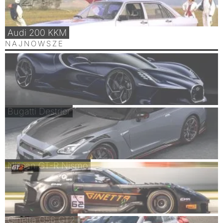
Audi 200 KKM
NAJNOWSZE
Bugatti Destrier
Nissan GT-R Nismo
Ginetta G56 GT2