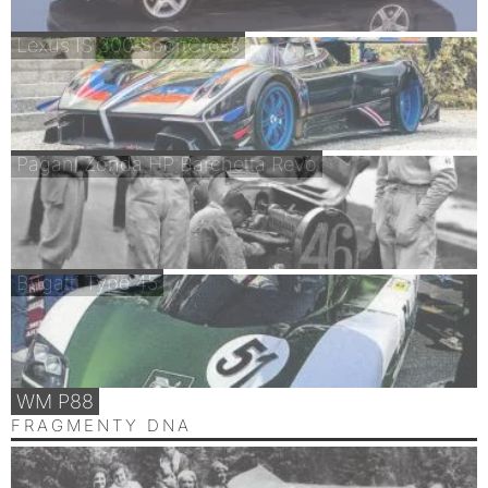
Lexus IS 300 SportCross
Pagani Zonda HP Barchetta Revo
Bugatti Type 45
WM P88
FRAGMENTY DNA