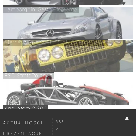
Lamborghini Sesto Elemento
Mercedes-Benz SL 65 AMG Black Series
FSO StratoPolonez
Ariel Atom 2 300
▲
RSS
AKTUALNOŚCI
X
PREZENTACJE