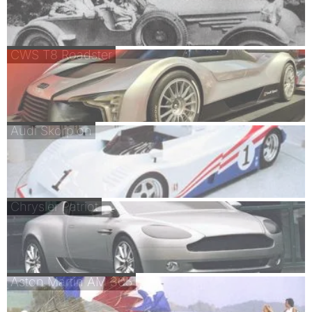
CWS T8 Roadster
Audi Skorpion
Chrysler Patriot
Aston Martin AM 305