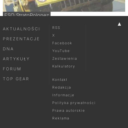
FSO StratoPolonez
▲
RSS
AKTUALNOŚCI
X
PREZENTACJE
Facebook
DNA
YouTube
ARTYKUŁY
Zestawienia
Kalkulatory
FORUM
TOP GEAR
Kontakt
Redakcja
Informacje
Polityka prywatności
Prawa autorskie
Reklama