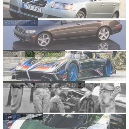
Volvo S80 V8
Lexus IS 300 SportCross
Pagani Zonda HP Barchetta Revo
Bugatti Type 45