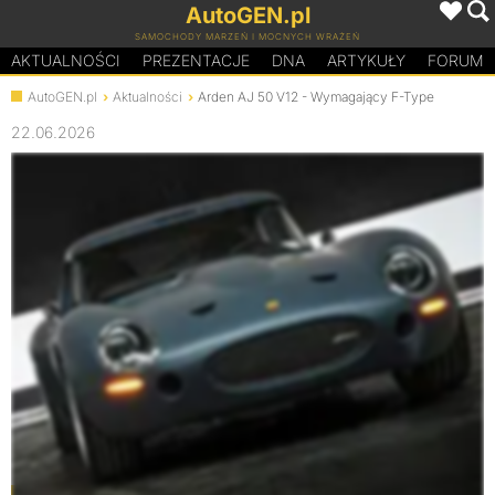
AutoGEN.pl
SAMOCHODY MARZEŃ I MOCNYCH WRAŻEŃ
AKTUALNOŚCI
PREZENTACJE
D
N
A
ARTYKUŁY
FORUM
AutoGEN.pl
Aktualności
Arden AJ 50 V12 - Wymagający F-Type
22.06.2026