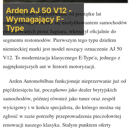
Arden AJ 50 V12 -
Arden, który nieprzerwanie od początku lat
Wymagający F-
osiemdziesiątych trudni się modyfikowaniem samochodów
Type
produkowanych przez Jaguara, wkroczył oficjalnie do
segmentu restomodów. Pierwszym tego typu dziełem
niemieckiej marki jest model noszący oznaczenie AJ 50
V12. To modernizacja klasycznego E-Type'a, jednego z
najpiękniejszych aut w historii motoryzacji.
Arden Automobilbau funkcjonuje nieprzerwanie już od
pięćdziesięciu lat, początkowo jako dealer brytyjskich
samochodów, później również jako tuner oraz zespół
wyścigowy i w końcu specjalista, do którego można się
zgłosić w razie potrzeby przeprowadzenia pieczołowitej
renowacji naszego klasyka. Stałym punktem oferty