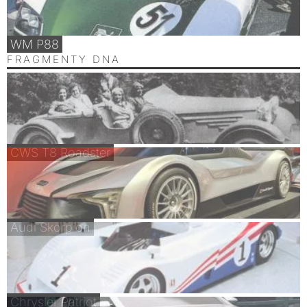
WM P88
FRAGMENTY DNA
CWS T8 Roadster
Audi Skorpion
Chrysler Patriot