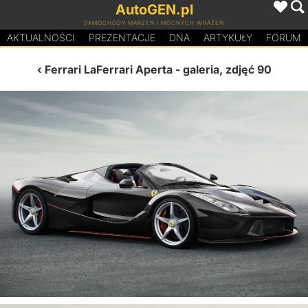
AutoGEN.pl
SAMOCHODY MARZEŃ I MOCNYCH WRAŻEŃ
AKTUALNOŚCI
PREZENTACJE
D
N
A
ARTYKUŁY
FORUM
Ferrari LaFerrari Aperta
- galeria, zdjęć 90