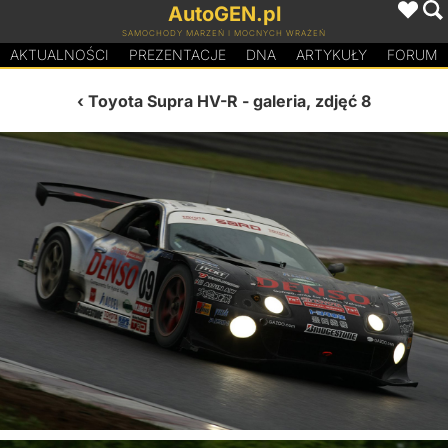
AutoGEN.pl
SAMOCHODY MARZEŃ I MOCNYCH WRAŻEŃ
AKTUALNOŚCI
PREZENTACJE
D
N
A
ARTYKUŁY
FORUM
Toyota Supra HV-R
- galeria, zdjęć 8