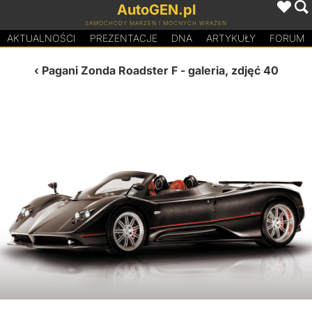
AutoGEN.pl
SAMOCHODY MARZEŃ I MOCNYCH WRAŻEŃ
AKTUALNOŚCI
PREZENTACJE
D
N
A
ARTYKUŁY
FORUM
Pagani Zonda Roadster F
- galeria, zdjęć 40