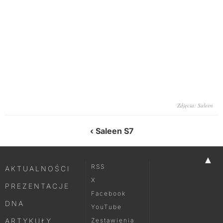
Zdjęcia: Saleen
Saleen S7
▲
RSS
AKTUALNOŚCI
X
PREZENTACJE
Facebook
DNA
YouTube
ARTYKUŁY
Zestawienia