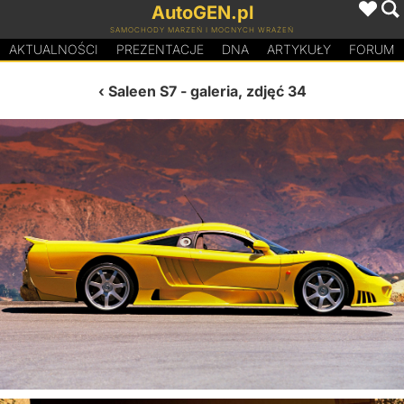
AutoGEN.pl
SAMOCHODY MARZEŃ I MOCNYCH WRAŻEŃ
AKTUALNOŚCI
PREZENTACJE
D
N
A
ARTYKUŁY
FORUM
Saleen S7
- galeria, zdjęć 34