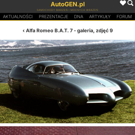
AutoGEN.pl
SAMOCHODY MARZEŃ I MOCNYCH WRAŻEŃ
AKTUALNOŚCI
PREZENTACJE
D
N
A
ARTYKUŁY
FORUM
Alfa Romeo B.A.T. 7
- galeria, zdjęć 9