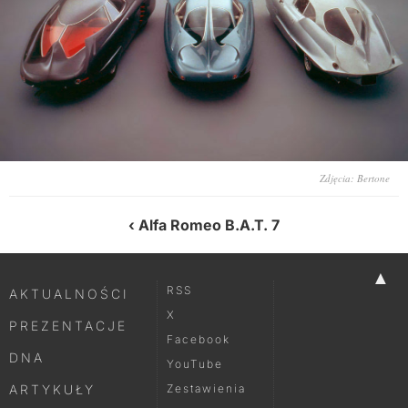
Zdjęcia: Bertone
Alfa Romeo B.A.T. 7
▲
RSS
AKTUALNOŚCI
X
PREZENTACJE
Facebook
DNA
YouTube
ARTYKUŁY
Zestawienia