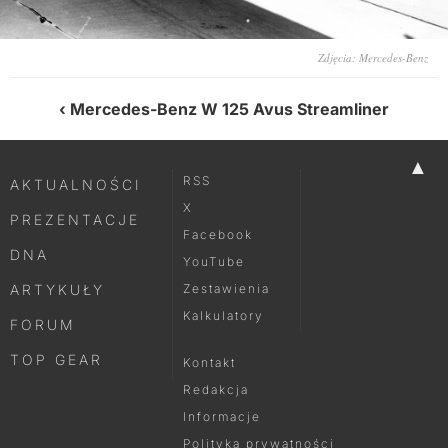
Zdjęcia: Mercedes-Benz
Mercedes-Benz W 125 Avus Streamliner
▲
RSS
AKTUALNOŚCI
X
PREZENTACJE
Facebook
DNA
YouTube
ARTYKUŁY
Zestawienia
Kalkulatory
FORUM
TOP GEAR
Kontakt
Redakcja
Informacje
Polityka prywatności