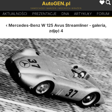
AutoGEN.pl
SAMOCHODY MARZEŃ I MOCNYCH WRAŻEŃ
AKTUALNOŚCI
PREZENTACJE
D
N
A
ARTYKUŁY
FORUM
Mercedes-Benz W 125 Avus Streamliner
- galeria,
zdjęć 4