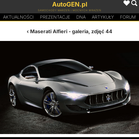
AutoGEN.pl
SAMOCHODY MARZEŃ I MOCNYCH WRAŻEŃ
AKTUALNOŚCI
PREZENTACJE
D
N
A
ARTYKUŁY
FORUM
Maserati Alfieri
- galeria, zdjęć 44