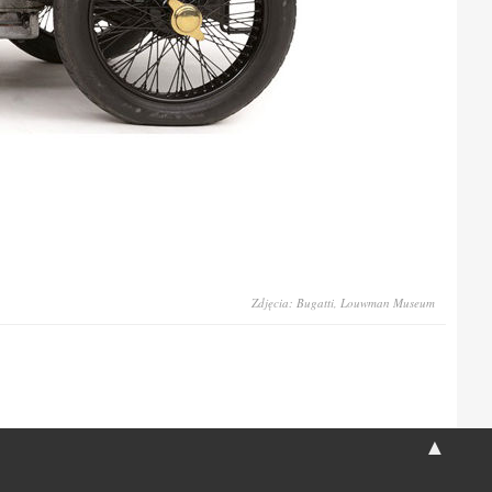
Zdjęcia: Bugatti, Louwman Museum
▲