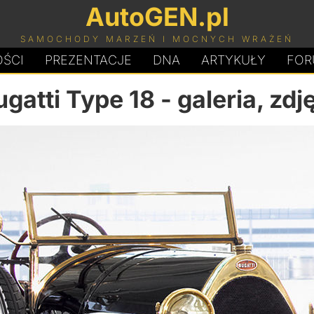
AutoGEN.pl
SAMOCHODY MARZEŃ I MOCNYCH WRAŻEŃ
ŚCI
PREZENTACJE
D
N
A
ARTYKUŁY
FOR
ugatti Type 18
- galeria, zdj