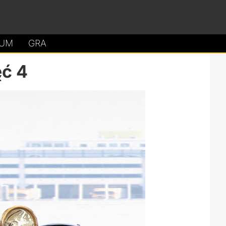
UM
GRA
ęć 4