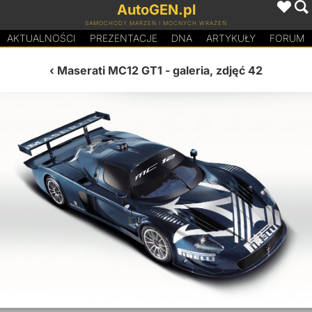
AutoGEN.pl
SAMOCHODY MARZEŃ I MOCNYCH WRAŻEŃ
AKTUALNOŚCI
PREZENTACJE
D
N
A
ARTYKUŁY
FORUM
Maserati MC12 GT1
- galeria, zdjęć 42