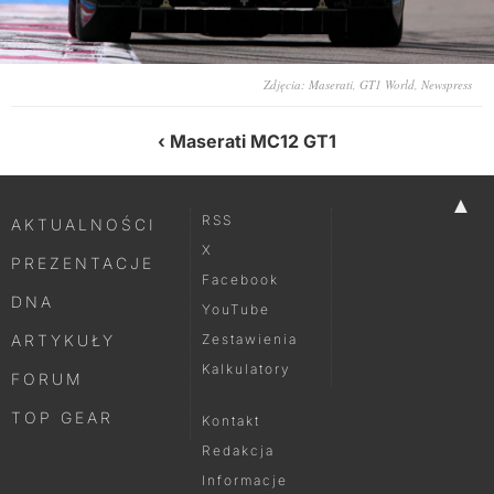
Zdjęcia: Maserati, GT1 World, Newspress
Maserati MC12 GT1
▲
RSS
AKTUALNOŚCI
X
PREZENTACJE
Facebook
DNA
YouTube
ARTYKUŁY
Zestawienia
Kalkulatory
FORUM
TOP GEAR
Kontakt
Redakcja
Informacje