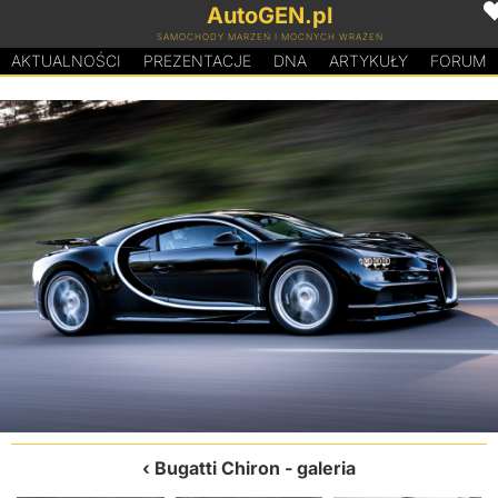
AutoGEN.pl
SAMOCHODY MARZEŃ I MOCNYCH WRAŻEŃ
AKTUALNOŚCI
PREZENTACJE
D
N
A
ARTYKUŁY
FORUM
Bugatti Chiron
- galeria