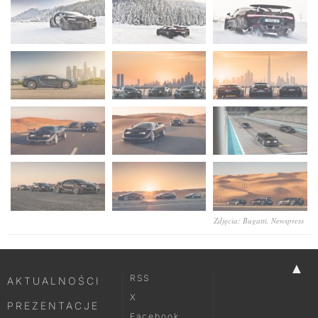
Zdjęcia: Bugatti, Newspress
▲
RSS
AKTUALNOŚCI
X
PREZENTACJE
Facebook