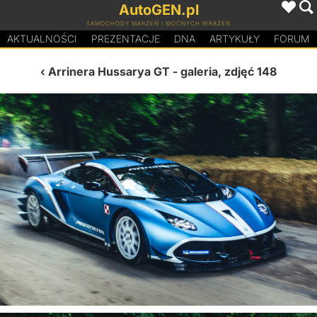
AutoGEN.pl
SAMOCHODY MARZEŃ I MOCNYCH WRAŻEŃ
AKTUALNOŚCI
PREZENTACJE
D
N
A
ARTYKUŁY
FORUM
Arrinera Hussarya GT
- galeria, zdjęć 148