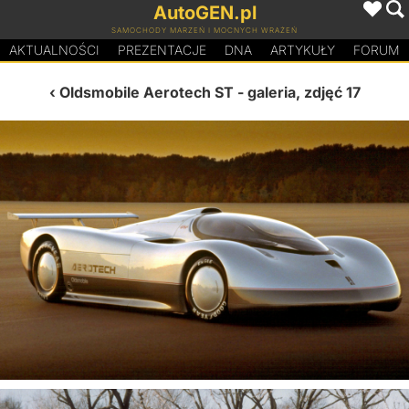
AutoGEN.pl
SAMOCHODY MARZEŃ I MOCNYCH WRAŻEŃ
AKTUALNOŚCI
PREZENTACJE
D
N
A
ARTYKUŁY
FORUM
Oldsmobile Aerotech ST
- galeria, zdjęć 17