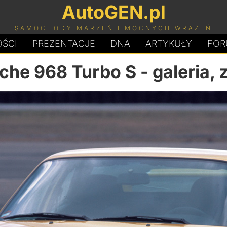
AutoGEN.pl
SAMOCHODY MARZEŃ I MOCNYCH WRAŻEŃ
ŚCI
PREZENTACJE
D
N
A
ARTYKUŁY
FOR
che 968 Turbo S
- galeria, 