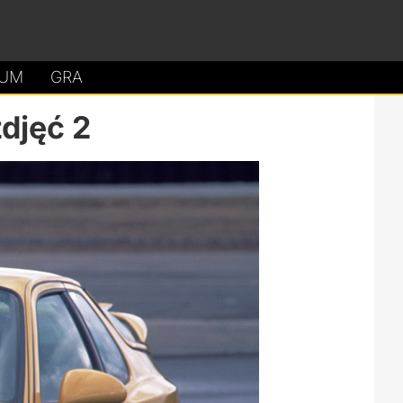
UM
GRA
zdjęć 2