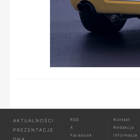
RSS
Kontakt
AKTUALNOŚCI
X
Redakcja
PREZENTACJE
Facebook
Informacje
DNA