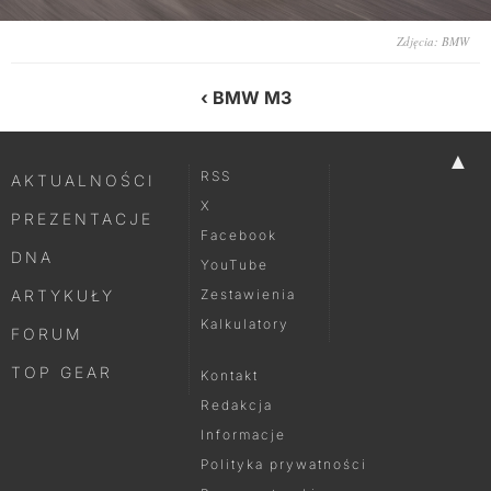
Zdjęcia: BMW
BMW M3
▲
RSS
AKTUALNOŚCI
X
PREZENTACJE
Facebook
DNA
YouTube
ARTYKUŁY
Zestawienia
Kalkulatory
FORUM
TOP GEAR
Kontakt
Redakcja
Informacje
Polityka prywatności