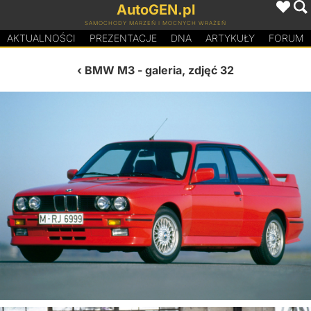
AutoGEN.pl
SAMOCHODY MARZEŃ I MOCNYCH WRAŻEŃ
AKTUALNOŚCI
PREZENTACJE
D
N
A
ARTYKUŁY
FORUM
BMW M3
- galeria, zdjęć 32