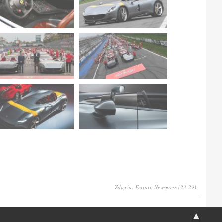
Zdjęcia: Ferrari, Newspress (23-29)
▲