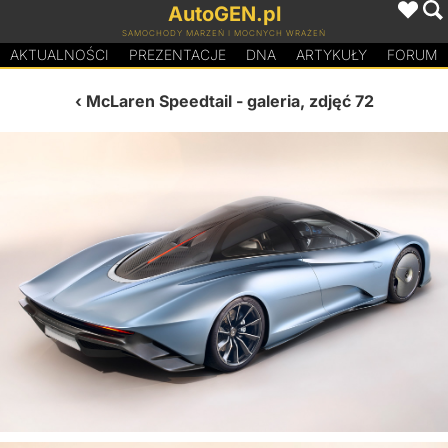
AutoGEN.pl
SAMOCHODY MARZEŃ I MOCNYCH WRAŻEŃ
AKTUALNOŚCI
PREZENTACJE
D
N
A
ARTYKUŁY
FORUM
McLaren Speedtail
- galeria, zdjęć 72