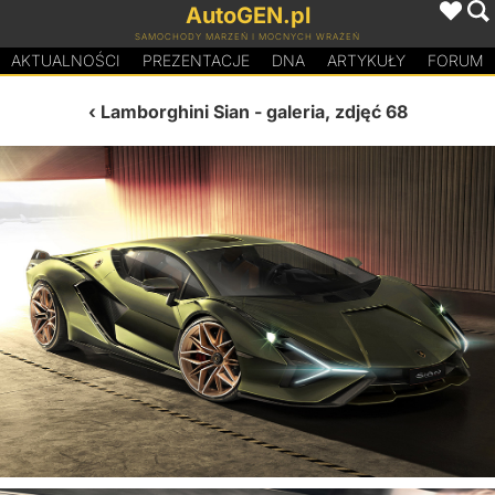
AutoGEN.pl
SAMOCHODY MARZEŃ I MOCNYCH WRAŻEŃ
AKTUALNOŚCI
PREZENTACJE
D
N
A
ARTYKUŁY
FORUM
Lamborghini Sian
- galeria, zdjęć 68