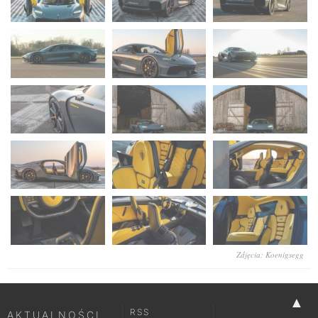
Zdjęcia: Koenigsegg
▲
RSS
AKTUALNOŚCI