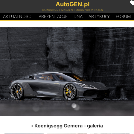
AutoGEN.pl
SAMOCHODY MARZEŃ I MOCNYCH WRAŻEŃ
AKTUALNOŚCI
PREZENTACJE
D
N
A
ARTYKUŁY
FORUM
Koenigsegg Gemera
- galeria