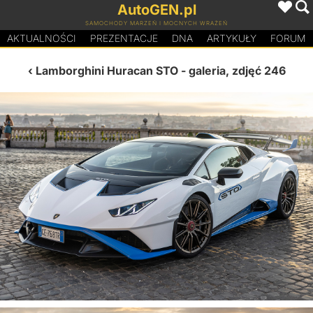
AutoGEN.pl
SAMOCHODY MARZEŃ I MOCNYCH WRAŻEŃ
AKTUALNOŚCI
PREZENTACJE
D
N
A
ARTYKUŁY
FORUM
Lamborghini Huracan STO
- galeria, zdjęć 246