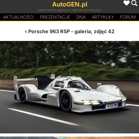
AutoGEN.pl
SAMOCHODY MARZEŃ I MOCNYCH WRAŻEŃ
AKTUALNOŚCI
PREZENTACJE
D
N
A
ARTYKUŁY
FORUM
Porsche 963 RSP
- galeria, zdjęć 42