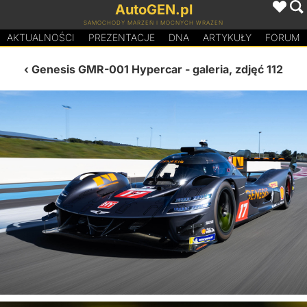
AutoGEN.pl
SAMOCHODY MARZEŃ I MOCNYCH WRAŻEŃ
AKTUALNOŚCI
PREZENTACJE
D
N
A
ARTYKUŁY
FORUM
Genesis GMR-001 Hypercar
- galeria, zdjęć 112