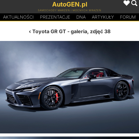
AutoGEN.pl
SAMOCHODY MARZEŃ I MOCNYCH WRAŻEŃ
AKTUALNOŚCI
PREZENTACJE
D
N
A
ARTYKUŁY
FORUM
Toyota GR GT
- galeria, zdjęć 38