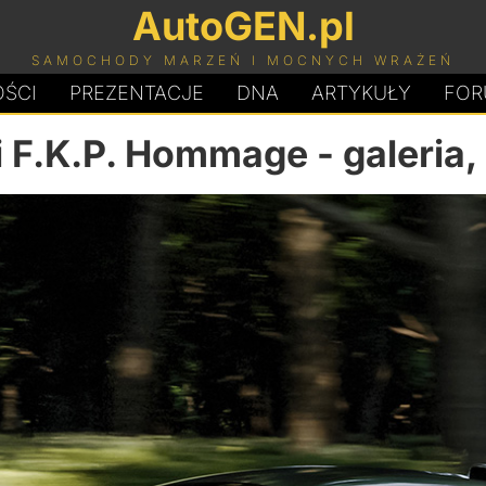
AutoGEN.pl
SAMOCHODY MARZEŃ I MOCNYCH WRAŻEŃ
ŚCI
PREZENTACJE
D
N
A
ARTYKUŁY
FOR
i F.K.P. Hommage
- galeria,