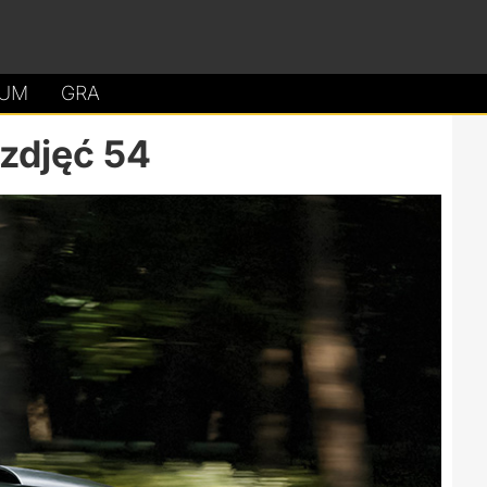
UM
GRA
 zdjęć 54