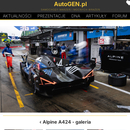
AutoGEN.pl
SAMOCHODY MARZEŃ I MOCNYCH WRAŻEŃ
AKTUALNOŚCI
PREZENTACJE
D
N
A
ARTYKUŁY
FORUM
Alpine A424
- galeria