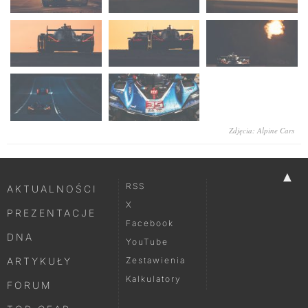
Zdjęcia: Alpine Cars
▲
RSS
AKTUALNOŚCI
X
PREZENTACJE
Facebook
DNA
YouTube
ARTYKUŁY
Zestawienia
Kalkulatory
FORUM