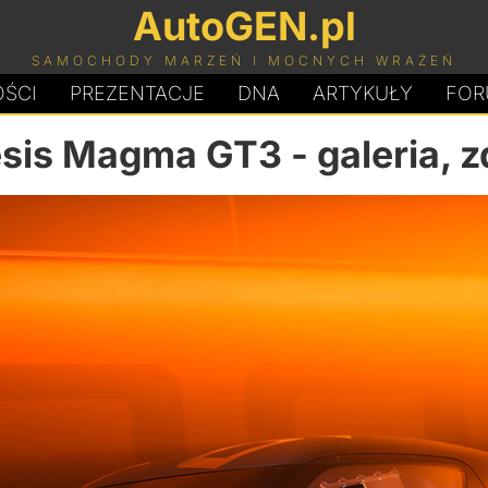
AutoGEN.pl
SAMOCHODY MARZEŃ I MOCNYCH WRAŻEŃ
ŚCI
PREZENTACJE
D
N
A
ARTYKUŁY
FOR
sis Magma GT3
- galeria, z