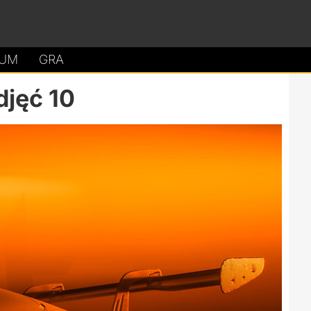
UM
GRA
djęć 10