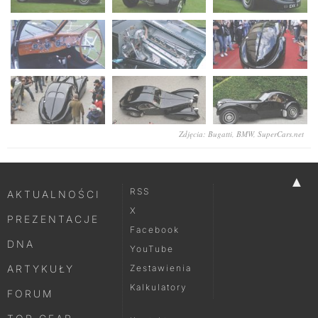
Zdjęcia: Bugatti, BMW,
SuperCars.net
▲
RSS
AKTUALNOŚCI
X
PREZENTACJE
Facebook
DNA
YouTube
ARTYKUŁY
Zestawienia
Kalkulatory
FORUM