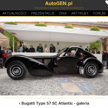
AutoGEN.pl
SAMOCHODY MARZEŃ I MOCNYCH WRAŻEŃ
AKTUALNOŚCI
PREZENTACJE
D
N
A
ARTYKUŁY
FORUM
Bugatti Type 57 SC Atlantic
- galeria