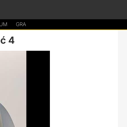
UM
GRA
ęć 4