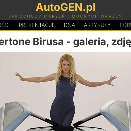
AutoGEN.pl
SAMOCHODY MARZEŃ I MOCNYCH WRAŻEŃ
ŚCI
PREZENTACJE
D
N
A
ARTYKUŁY
FOR
ertone Birusa
- galeria, zdj