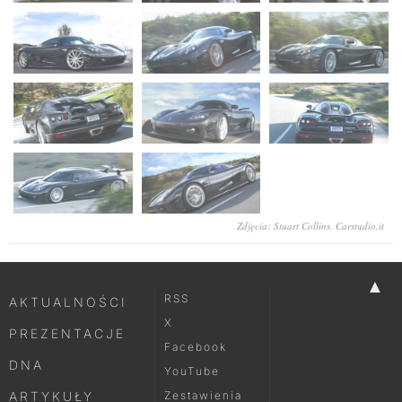
Zdjęcia: Stuart Collins, Carstudio.it
▲
RSS
AKTUALNOŚCI
X
PREZENTACJE
Facebook
DNA
YouTube
ARTYKUŁY
Zestawienia