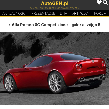
AutoGEN.pl
SAMOCHODY MARZEŃ I MOCNYCH WRAŻEŃ
AKTUALNOŚCI
PREZENTACJE
D
N
A
ARTYKUŁY
FORUM
Alfa Romeo 8C Competizione
- galeria, zdjęć 5