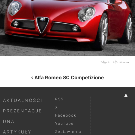
Zdjęcia: Alfa Romeo
Alfa Romeo 8C Competizione
▲
RSS
AKTUALNOŚCI
X
PREZENTACJE
Facebook
DNA
YouTube
ARTYKUŁY
Zestawienia