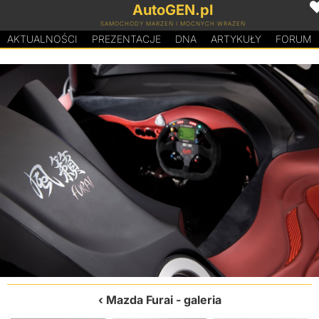
AutoGEN.pl
SAMOCHODY MARZEŃ I MOCNYCH WRAŻEŃ
AKTUALNOŚCI
PREZENTACJE
D
N
A
ARTYKUŁY
FORUM
Mazda Furai
- galeria