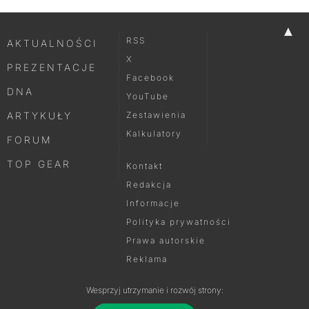
▲
RSS
AKTUALNOŚCI
X
PREZENTACJE
Facebook
DNA
YouTube
ARTYKUŁY
Zestawienia
Kalkulatory
FORUM
TOP GEAR
Kontakt
Redakcja
Informacje
Polityka prywatności
Prawa autorskie
Reklama
Wesprzyj utrzymanie i rozwój strony: