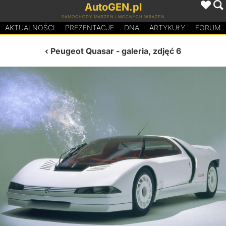
AutoGEN.pl
SAMOCHODY MARZEŃ I MOCNYCH WRAŻEŃ
AKTUALNOŚCI
PREZENTACJE
D
N
A
ARTYKUŁY
FORUM
Peugeot Quasar
- galeria, zdjęć 6