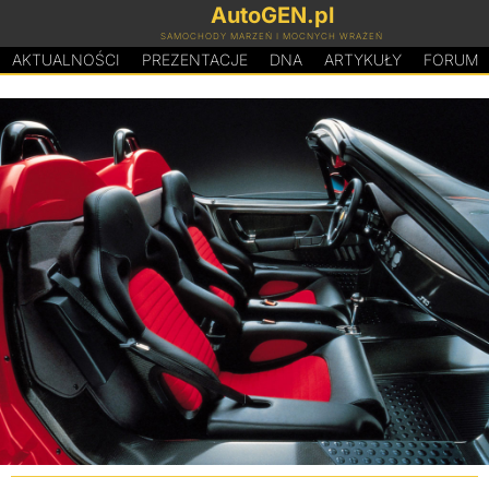
AutoGEN.pl
SAMOCHODY MARZEŃ I MOCNYCH WRAŻEŃ
AKTUALNOŚCI
PREZENTACJE
D
N
A
ARTYKUŁY
FORUM