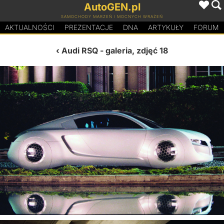
AutoGEN.pl
SAMOCHODY MARZEŃ I MOCNYCH WRAŻEŃ
AKTUALNOŚCI
PREZENTACJE
D
N
A
ARTYKUŁY
FORUM
Audi RSQ
- galeria, zdjęć 18