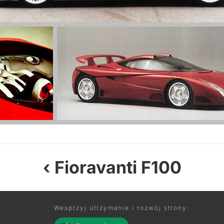
Fioravanti F100
Wesprzyj utrzymanie i rozwój strony: