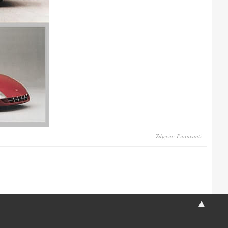
Zdjęcia: Fioravanti
▲