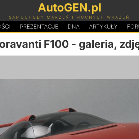
AutoGEN.pl
SAMOCHODY MARZEŃ I MOCNYCH WRAŻEŃ
ŚCI
PREZENTACJE
D
N
A
ARTYKUŁY
FOR
ioravanti F100
- galeria, zdj