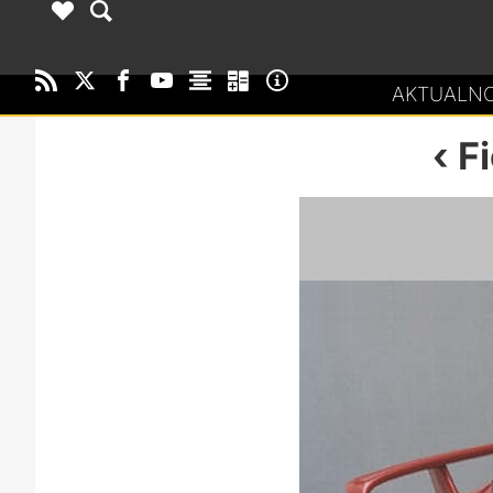
AKTUALNO
F