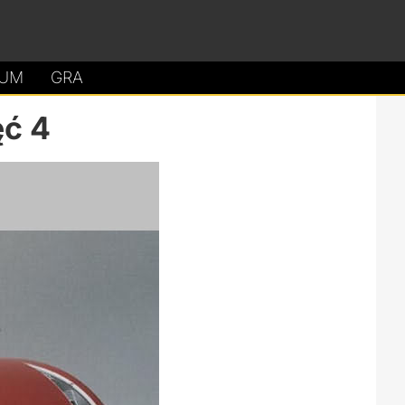
UM
GRA
ęć 4