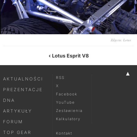
Zdjęcia: Lotus
Lotus Esprit V8
▲
RSS
AKTUALNOŚCI
X
PREZENTACJE
Facebook
DNA
YouTube
ARTYKUŁY
Zestawienia
Kalkulatory
FORUM
TOP GEAR
Kontakt