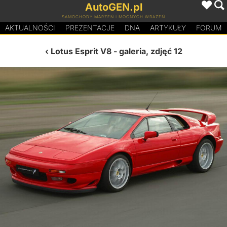
AutoGEN.pl
SAMOCHODY MARZEŃ I MOCNYCH WRAŻEŃ
AKTUALNOŚCI
PREZENTACJE
D
N
A
ARTYKUŁY
FORUM
Lotus Esprit V8
- galeria, zdjęć 12