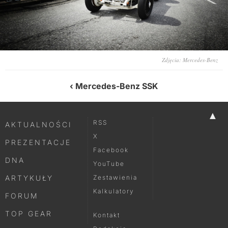
Zdjęcia: Mercedes-Benz
Mercedes-Benz SSK
▲
RSS
AKTUALNOŚCI
X
PREZENTACJE
Facebook
DNA
YouTube
ARTYKUŁY
Zestawienia
Kalkulatory
FORUM
TOP GEAR
Kontakt