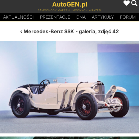
AutoGEN.pl
SAMOCHODY MARZEŃ I MOCNYCH WRAŻEŃ
AKTUALNOŚCI
PREZENTACJE
D
N
A
ARTYKUŁY
FORUM
Mercedes-Benz SSK
- galeria, zdjęć 42