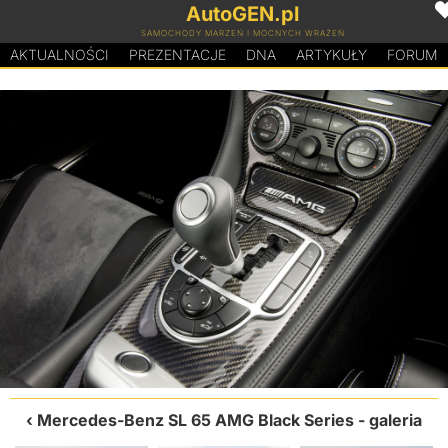
AutoGEN.pl
SAMOCHODY MARZEŃ I MOCNYCH WRAŻEŃ
AKTUALNOŚCI
PREZENTACJE
D
N
A
ARTYKUŁY
FORUM
Mercedes-Benz SL 65 AMG Black Series
- galeria