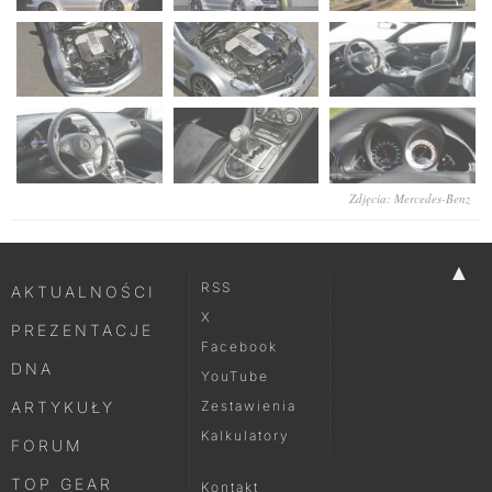
Zdjęcia: Mercedes-Benz
▲
RSS
AKTUALNOŚCI
X
PREZENTACJE
Facebook
DNA
YouTube
ARTYKUŁY
Zestawienia
Kalkulatory
FORUM
TOP GEAR
Kontakt