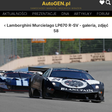
AutoGEN.pl
SAMOCHODY MARZEŃ I MOCNYCH WRAŻEŃ
AKTUALNOŚCI
PREZENTACJE
D
N
A
ARTYKUŁY
FORUM
Lamborghini Murcielago LP670 R-SV
- galeria, zdjęć
58