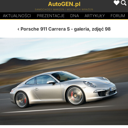
AutoGEN.pl
SAMOCHODY MARZEŃ I MOCNYCH WRAŻEŃ
AKTUALNOŚCI
PREZENTACJE
D
N
A
ARTYKUŁY
FORUM
Porsche 911 Carrera S
- galeria, zdjęć 98