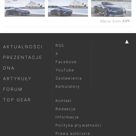
Zdjęcia: Lexus, BMW
▲
RSS
AKTUALNOŚCI
X
PREZENTACJE
Facebook
DNA
YouTube
ARTYKUŁY
Zestawienia
Kalkulatory
FORUM
TOP GEAR
Kontakt
Redakcja
Informacje
Polityka prywatności
Prawa autorskie