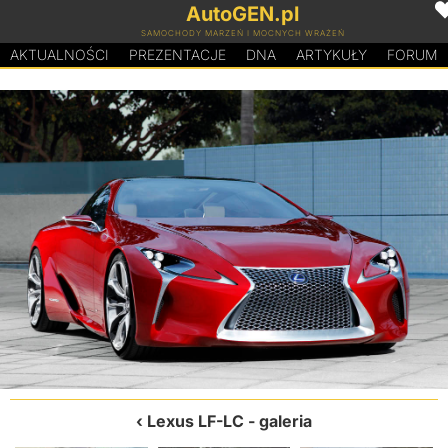
AutoGEN.pl
SAMOCHODY MARZEŃ I MOCNYCH WRAŻEŃ
AKTUALNOŚCI
PREZENTACJE
D
N
A
ARTYKUŁY
FORUM
Lexus LF-LC
- galeria