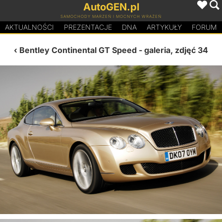
AutoGEN.pl
SAMOCHODY MARZEŃ I MOCNYCH WRAŻEŃ
AKTUALNOŚCI
PREZENTACJE
D
N
A
ARTYKUŁY
FORUM
Bentley Continental GT Speed
- galeria, zdjęć 34