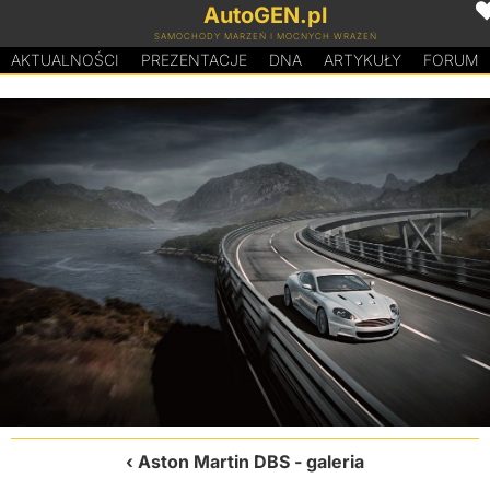
AutoGEN.pl
SAMOCHODY MARZEŃ I MOCNYCH WRAŻEŃ
AKTUALNOŚCI
PREZENTACJE
D
N
A
ARTYKUŁY
FORUM
Aston Martin DBS
- galeria