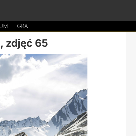
UM
GRA
, zdjęć 65