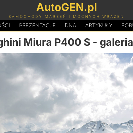
AutoGEN.pl
SAMOCHODY MARZEŃ I MOCNYCH WRAŻEŃ
ŚCI
PREZENTACJE
D
N
A
ARTYKUŁY
FOR
hini Miura P400 S
- galeria