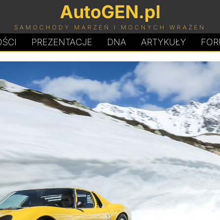
AutoGEN.pl
SAMOCHODY MARZEŃ I MOCNYCH WRAŻEŃ
ŚCI
PREZENTACJE
D
N
A
ARTYKUŁY
FOR