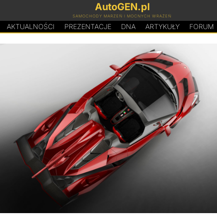
AutoGEN.pl
SAMOCHODY MARZEŃ I MOCNYCH WRAŻEŃ
AKTUALNOŚCI
PREZENTACJE
D
N
A
ARTYKUŁY
FORUM